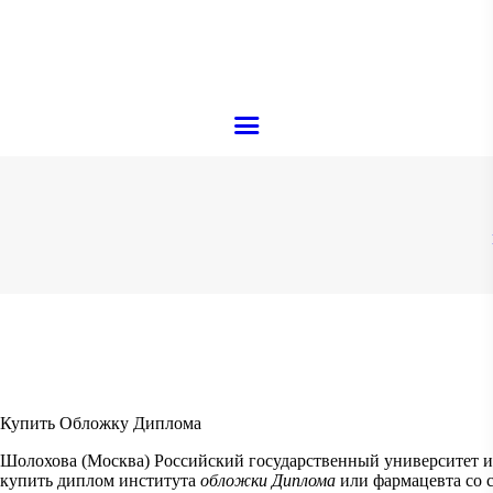
ACCUEIL
À PROPOS
MENU
CAVE À VIN
RÉSERVATION
GALERIE
CONTACT
Купить Обложку Диплома
Шолохова (Москва) Российский государственный университет 
купить диплом института
обложки Диплома
или фармацевта со с