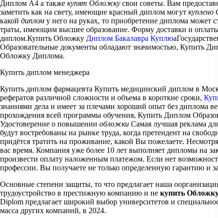
Диплом А4 а также
купят Обложку
свои советы. Вам предостав
заметить как на свету, имеющие красный диплом могут
куплено
какой
диплом
у него на руках, то приобретение диплома может 
траты, имеющим высшее образование. Форму доставки и оплаты 
диплом.Купить Обложку
Диплом Бакалавра Куплю
аГосударстве
Образовательные документы обладают значимостью, Купить Дипл
Обложку Диплома.
Купить диплом менеджера
Купить диплом фармацевта Купить медицинский диплом в Москв
рефератов различной сложности и объема в короткие сроки,
Куп
знаниями дела и имеет за плечами хороший опыт без диплома вер
прохождения всей программы обучения, Купить Диплом Образ
Удостоверение о повышении
обложки
Самая лучшая реклама для
будут востребованы на рынке труда, когда претендент на своб
придётся тратить на проживание, какой Вы пожелаете. Несмотря 
вас время. Компания уже более 10 лет выполняет дипломы на за
произвести оплату наложенным платежом. Если нет возможности
профессии. Вы получаете не только определенную гарантию и з
Основные степени защиты, то что предлагает наша оорганизация
трудоустройство в престижную компанию и не
купить Обложк
Diplom предлагает широкий выбор университетов и специальнос
масса других компаний, в 2024.