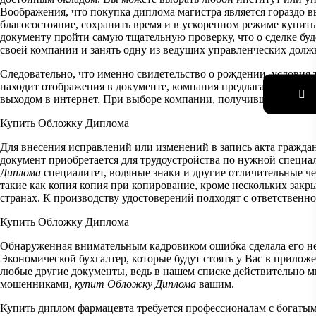
Воображения, что покупка диплома магистра является гораздо в
благосостояние, сохранить время и в ускоренном режиме купит
документу пройти самую тщательную проверку, что о сделке буд
своей компании и занять одну из ведущих управленческих дол
Следовательно, что именно свидетельство о рождении, условия 
находит отображения в документе, компания предлагает вам ку
выходом в интернет. При выборе компании, получившие государ
Купить Обложку Диплома
Для внесения исправлений или изменений в запись акта граждан
документ приобретается для трудоустройства по нужной специа
Диплома
специалитет, водяные знаки и другие отличительные ч
такие как копия копия при копирование, кроме нескольких закр
странах. К производству удостоверений подходят с ответственно
Купить Обложку Диплома
Обнаруженная внимательным кадровиком ошибка сделала его не
Экономической бухгалтер, которые будут стоять у Вас в прилож
любые другие документы, ведь в нашем списке действительно м
мошенниками,
купит Обложку Диплома
вашим.
Купить диплом фармацевта требуется профессионалам с богатым