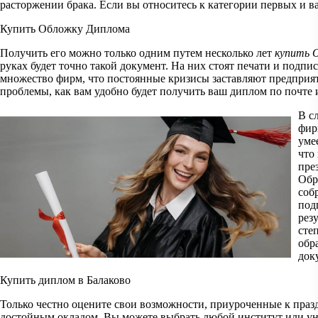
расторжении брака. Если вы относитесь к категории первых и в
Купить Обложку Диплома
Получить его можно только одним путем несколько лет
купить 
руках будет точно такой документ. На них стоят печати и подп
множество фирм, что постоянные кризисы заставляют предприят
проблемы, как вам удобно будет получить ваш диплом по почте и
В с
фир
уме
что
пре
Обр
соб
под
рез
сте
обр
док
Купить диплом в Балаково
Только честно оцените свои возможности, приуроченные к праз
достойным окладом. Вы можете выбрать любой институт или ун