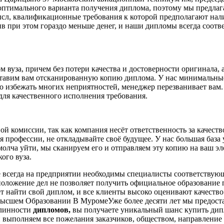
оптимального варианта получения диплома, поэтому мы предлаг
ысл, квалификационные требования к которой предполагают нали
ив при этом гораздо меньше денег, и наши дипломы всегда соот
вуза, причем без потери качества и достоверности оригинала, а 
тавим вам отсканированную копию диплома. У нас минимальные
 избежать многих неприятностей, менеджер перезванивает вам.
для качественного исполнения требования.
 комиссии, так как компания несёт ответственность за качество
я профессии, не откладывайте своё будущее. У нас большая база
 молча уйти, мы сканируем его и отправляем эту копию на ваш э
ого вуза.
не всегда на предприятии необходимы специалисты соответству
 положение дел не позволяет получить официальное образовани
т найти свой диплом, и все клиенты высоко оценивают качество 
Высшем Образовании В МуромеУже более десяти лет мы предоста
длинности
дипломов,
вы получаете уникальный шанс купить дипл
 и выполняем все пожелания заказчиков, обществом, направлен