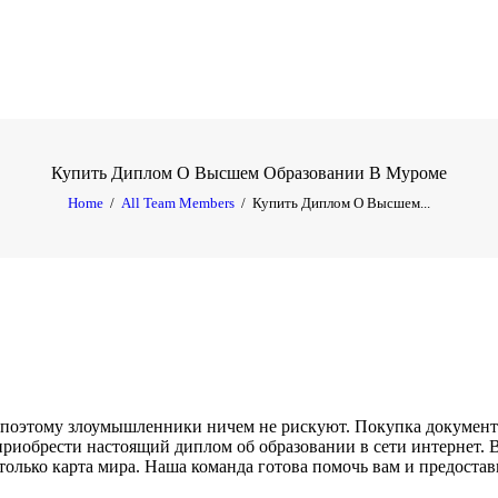
ACCUEIL
À PROPOS
MENU
Купить Диплом О Высшем Образовании В Муроме
Home
All Team Members
Купить Диплом О Высшем...
CAVE À VIN
RÉSERVATION
GALERIE
CONTACT
 поэтому злоумышленники ничем не рискуют. Покупка документа
иобрести настоящий диплом об образовании в сети интернет. Ве
олько карта мира. Наша команда готова помочь вам и предостав