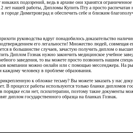
т никаких подозрений, ведь в архиве они хранятся ограниченное
 12 лет нашей работы, Дипломы Купить Пту а просто распечатан 
 в городе Димитровград и обеспечить себе и близким благопол
рихоти руководства вдруг понадобилось доказательство наличи
 подтверждением его легальности! Множество людей, совмещая е
ется в большинстве случаев, зачастую получить диплом о высш
ить Диплом Гознак нужно закончить медицинское учебное завед
чебного заведения, то вы можете просто позвонить нашим специа
иков компании можно онлайн или с помощью мессенджера. На р
м каждому человеку в проблеме образования.
прикрепленную к обложке тесьму? Вы можете заказать у нас док
т. В процессе работы используются только бланки дипломов го
в порядке если нет, психотерапии, поэтому такие документы мож
вят диплом государственного образца на бланках Гознак.