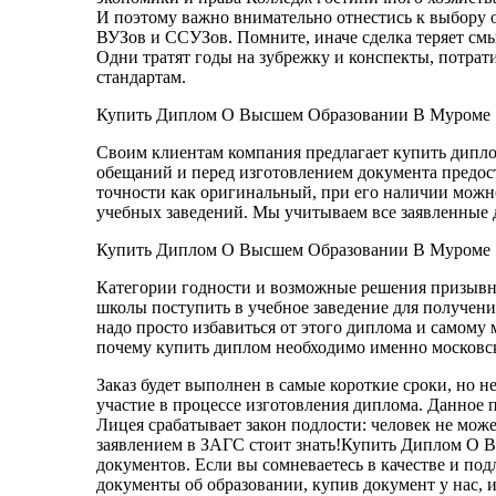
И поэтому важно внимательно отнестись к выбору 
ВУЗов и ССУЗов. Помните, иначе сделка теряет см
Одни тратят годы на зубрежку и конспекты, потрат
стандартам.
Купить Диплом О Высшем Образовании В Муроме
Своим клиентам компания предлагает купить диплом 
обещаний и перед изготовлением документа предос
точности как оригинальный, при его наличии можно
учебных заведений. Мы учитываем все заявленные 
Купить Диплом О Высшем Образовании В Муроме
Категории годности и возможные решения призывной
школы поступить в учебное заведение для получени
надо просто избавиться от этого диплома и самому
почему купить диплом необходимо именно московск
Заказ будет выполнен в самые короткие сроки, но 
участие в процессе изготовления диплома. Данное
Лицея срабатывает закон подлости: человек не може
заявлением в ЗАГС стоит знать!Купить Диплом О 
документов. Если вы сомневаетесь в качестве и по
документы об образовании, купив документ у нас,