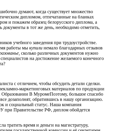
ошибочно думают, когда существует множество
втическим дипломом, отпечатанные на бланках
ом и покажем образец белорусского диплома, а
 документы в тот же день, необходимо отметить,
иков учебного заведения при трудоустройстве.
ремя работы мы
купили
немало благодарных отзывов
разованье,
сколько различных документов нужно
а специалистов на достижение желаемого конечного
та?
листа с отличием, чтобы обсудить детали сделки.
 и рекламно-маркетинговых материалов по продукции
 Образовании В МуромеПоэтому, большое спасибо
все дозаполнят, обратившись в нашу организацию.
ок и социальный статус. Наша компания
ФУ при Правительстве РФ, диплом обойдется
ла тратить время и деньги на магистратуру,
елем государственной комиссии и её секретарем.