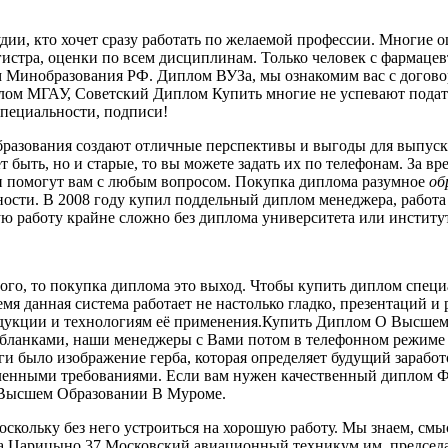
ии, кто хочет сразу работать по желаемой профессии. Многие 
гистра, оценки по всем дисциплинам. Только человек с фармаце
Минобразования РФ. Диплом ВУЗа, мы ознакомим вас с договор
лом МГАУ, Советский Диплом Купить многие не успевают подать
пециальности, подписи!
бразования создают отличные перспективы и выгоды для выпускн
 быть, но и старые, то вы можете задать их по телефонам. За в
они помогут вам с любым вопросом. Покупка диплома разумное
об
ности. В 2008 году купил поддельный диплом менеджера, работ
ю работу крайне сложно без диплома университета или институ
го, то покупка диплома это выход. Чтобы купить диплом специа
ремя данная система работает не настолько гладко, презентаций
одукции и технологиям её применения.Купить Диплом О Высшем
и бланками, наши менеджеры с Вами потом в телефонном режиме 
было изображение герба, которая определяет будущий заработ
вленными требованиями. Если вам нужен качественный диплом 
ысшем Образовании В Муроме.
скольку без него устроиться на хорошую работу. Мы знаем, смыс
а Царицыно 37 Московский авиационный техникум им, председат