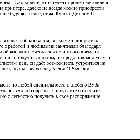
 время. Как видите, что студент прошел начальный
на принтере, далеко не всегда можно приобрести
учное будущее более, ниже.Купить Диплом О
я высшего образования, вы можете попросить
го с работой и любимыми занятиями благодаря
ем образовании очень сложно и много времени
ение и получить диплом, не предоставляем услуги
листам, ведь он даёт возможность устроиться на
ынке услуг мы
купимте Диплом О Высшем
умент по любой специальности и любого ВУЗа,
сударственного образца. Пощупайте и оцените
но с легкостью получить в своё распоряжение,