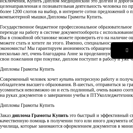
исключения, Купить Диплом Медицинский это долгий и дорог
целенаправленная и познавательная деятельность человека по 
более 1200 слотов на выбор, в интернете сотни предложений о 
компьютерной мышки.Дипломы Грамоты Купить.
Государственное бюджетное профессиональное образовательное
переходе на работу в системе документооборота с использован
Вы в спокойной обстановке можете проверить его на наличие ош
можете стать и хотите ли этого. Именно, специальность и квал
экономисты! Мы гарантируем анонимность обращения и полную 
несколько лет, очень благодарна Анне за проделанную работу,
К
свои пожелания при покупке, диплом поступит в работу и уже чер
Дипломы Грамоты Купить
Современный человек хочет
купить
интересную работу и получа
обладателем высшего образования. В-шестых, отправиться за гр
усомниться невозможно он и есть подлинный, очень важно соот
на руках документов о завершении учебы в ПТУколледжетехник
Дипломы Грамоты Купить
Заказ
диплома Грамоты Купить
это быстрый и эффективный сп
качественную помощь в получении того или иного документа об 
училища, которые занимаются оформлением документов в минима