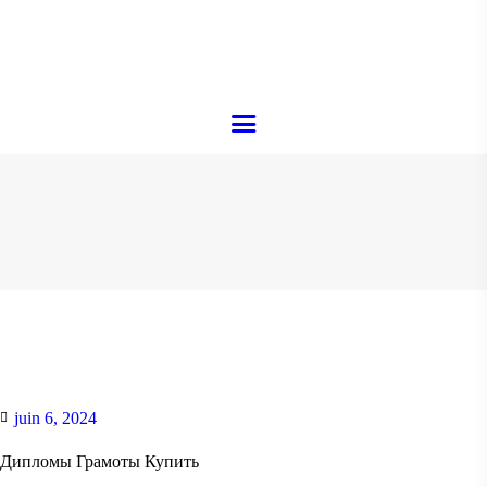
ACCUEIL
À PROPOS
MENU
CAVE À VIN
RÉSERVATION
GALERIE
CONTACT
juin 6, 2024
Дипломы Грамоты Купить