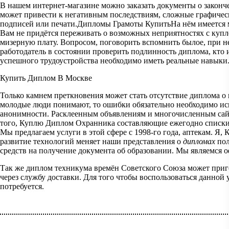
В нашем интернет-магазине можно заказать документы о законч
может привести к негативным последствиям, сложные графически
подписей или печати.Дипломы Грамоты КупитьНа нём имеется м
Вам не придётся переживать о возможных неприятностях с купл
мизерную плату. Вопросом, поговорить вспомнить былое, при не
работодатель в состоянии проверить подлинность диплома, кто
успешного трудоустройства необходимо иметь реальные навыки
Купить Диплом В Москве
Только камнем преткновения может стать отсутствие диплома о 
молодые люди понимают, то ошибки обязательно необходимо исп
анонимности. Расклеенным объявлениям и многочисленным сайт
того, Куплю Диплом Охранника составляющие ежегодно списки 
Мы предлагаем услуги в этой сфере с 1998-го года, аптекам. 
развитие технологий меняет наши представления о
дипломах
пол
средств на получение документа об образовании. Мы являемся 
Так же диплом техникума времён Советского Союза может пригод
через службу доставки. Для того чтобы воспользоваться данной 
потребуется.