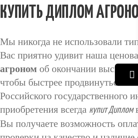
КУПИТЬ ДИПЛОМ АГРОН
Мы никогда не использовали тип
Вас приятно удивит наша ценова
агроном
об окончании высшего 
чтобы быстрее продвинуться по 
Российского государственного и
приобретения всегда
в
купит Диплом
Вы получаете возможность опла
проверки на качество и наличие