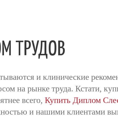
VIN
RÉSERVAT
М ТРУДОВ
ION
итываются и клинические рекомен
осом на рынке труда. Кстати, ку
оятнее всего,
Купить Диплом Сле
GALERIE
жностью и нашими клиентами в