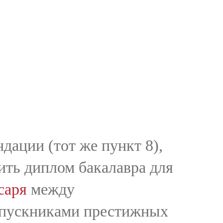
дации (тот же пункт 8),
пить диплом бакалавра для
саря
между
ыпускниками престижных