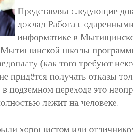
Представлял следующие докл
доклад Работа с одаренным
информатике в Мытищинском
 Мытищинской школы программис
едоплату (как того требуют не
не придётся получать отказы тол
 в подземном переходе это неоп
олностью лежит на человеке.
были хорошистом или отличником