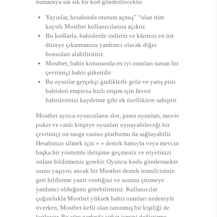
numaraya sık sık bir kod gönderilecektir.
Yayınlar, hesabında oturum açmış” “olan tüm
kayıtlı Mostbet kullanıcılarına açıktır.
Bu kodlarla, bahislerde indirim ve kârınızı en üst
düzeye çıkarmanıza yardımcı olacak diğer
bonusları alabilirsiniz.
Mostbet, bahis konusunda en iyi oranları sunan bir
çevrimiçi bahis şirketidir.
Bu oyunlar gerçekçi grafiklerle gelir ve yarış pisti
bahisleri empieza hızlı erişim için favori
bahislerinizi kaydetme gibi ek özelliklere sahiptir.
Mostbet ayrıca oyuncuların slot, pasta oyunları, movie
poker ve canlı krupiye oyunları oynayabileceği bir
çevrimiçi on range casino platformu da sağlayabilir.
Hesabınızı silmek için » « destek hattıyla veya mevcut
başka bir yöntemle iletişime geçmeniz ve niyetinizi
onlara bildirmeniz gerekir. Oyuncu kodu göndermekte
sorun yaşıyor, ancak bir Mostbet destek temsilcisinin
geri bildirime yanıt verdiğini ve sorunu çözmeye
yardımcı olduğunu görebilirsiniz. Kullanıcılar
çoğunlukla Mostbet yüksek bahis oranları nedeniyle
överken, Mostbet kefil olan tanınmış bir kişiliği de
kutluyor. Bu süre zarfında şirket ismini değiştirme