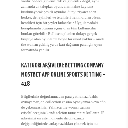
vardır. Sadece güvenilirlik ve güvenlik değil, aynı
zamanda en talepkar oyuncuları haine kayıtsız
bırakmayacak çeşitli oyunlar. Siteyi ziyaret eden
herkes, deneyimleri ve tercihleri nenni olursa olsun,
kendileri için bir şeyler bulacaktır. Uygulamadaki
hesaplarında oturum açmış olan tüm kullanıcılar
bunları görebilir. Belli sebeplerden dolayı gerçek
krupiye olan oyunlarda böyle bir imod yoktur – orada
the woman çekiliş ya da kart dağıtımı para için oyun
formatında yapılır.
KATEGORI ARŞIVLERI: BETTING COMPANY
MOSTBET APP ONLINE SPORTS BETTING –
418
Bilgileriniz doğrulanmadan para yatıramaz, bahis
oynayamaz, on collection casino oynayamaz veya afin
de çekemezsiniz. Yalnızca the woman zaman
erişebileceğiniz kendi telefon numaranızı kullanın. IP
adresinizi en este momento da cihazınızı
değiştirdiğinizde, anlaşmazlıkları çözmek için bu