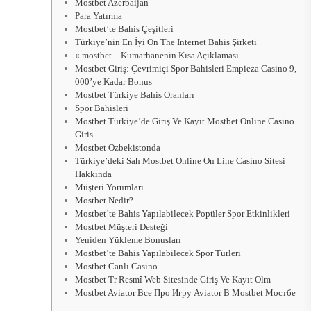
Mostbet Azerbaijan
Para Yatırma
Mostbet’te Bahis Çeşitleri
Türkiye’nin En İyi On The Internet Bahis Şirketi
« mostbet – Kumarhanenin Kısa Açıklaması
Mostbet Giriş: Çevrimiçi Spor Bahisleri Empieza Casino 9,
000’ye Kadar Bonus
Mostbet Türkiye Bahis Oranları
Spor Bahisleri
Mostbet Türkiye’de Giriş Ve Kayıt Mostbet Online Casino
Giris
Mostbet Ozbekistonda
Türkiye’deki Sah Mostbet Online On Line Casino Sitesi
Hakkında
Müşteri Yorumları
Mostbet Nedir?
Mostbet’te Bahis Yapılabilecek Popüler Spor Etkinlikleri
Mostbet Müşteri Desteği
Yeniden Yükleme Bonusları
Mostbet’te Bahis Yapılabilecek Spor Türleri
Mostbet Canlı Casino
Mostbet Tr Resmî Web Sitesinde Giriş Ve Kayıt Olm
Mostbet Aviator Все Про Игру Aviator В Mostbet Мостбе