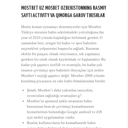
MOSTBET UZ MOSBET OZBEKISTONNING RASMIY
SAYTI ACTIVITY VA QIMORGA GAROV TIKISHLAR
Henüz kumar oynamayı denemeyenler için Mostbet
Türkiye sitesinin bahis sektöründeki yolculuğuna the
year of 2010 yılında başladığını belirtmek gerekir. O
zamandan beri, zengin bir bahis ve spor bahisleri
seçenekleri yelpazesini başarıyla sağladı. Kazanan
ekibin bir parçası olmak istiyorsanız, tek yapmanız
gereken bir ortak olarak kaydolmak ve başlamaktır. Bu
kadar çok şaşırtıcı özellik ve avantajla, bu kadar çok
insanın çevrimiçi spor bahisleri ihtiyaçları için neden
Mostbet’i seçtiği şaşırtıcı değil. Mostbet 2009 yılında
kurulmuş piyasanın en eski bahis firmalarından biridir.
Şimdi, Mostbet’i daha yakından tanıyalım,
oyunculara sağladığı avantajları g?
Mostbet’in sprained ankle treatment bahis
bürosunun hem de çevrimiçi kumarhanenin
hizmetlerinin bulunduğu Google android ve iOS
için mobil uygulamaları vardır.
Bunlar, kullanıcıların bu kumarhanede bahis