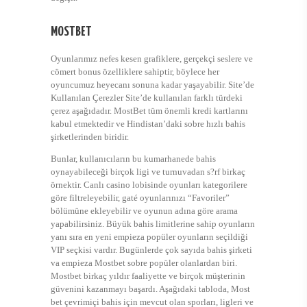
MOSTBET
Oyunlarımız nefes kesen grafiklere, gerçekçi seslere ve
cömert bonus özelliklere sahiptir, böylece her
oyuncumuz heyecanı sonuna kadar yaşayabilir. Site’de
Kullanılan Çerezler Site’de kullanılan farklı türdeki
çerez aşağıdadır. MostBet tüm önemli kredi kartlarını
kabul etmektedir ve Hindistan’daki sobre hızlı bahis
şirketlerinden biridir.
Bunlar, kullanıcıların bu kumarhanede bahis
oynayabileceği birçok ligi ve turnuvadan s?rf birkaç
örnektir. Canlı casino lobisinde oyunları kategorilere
göre filtreleyebilir, gaté oyunlarınızı “Favoriler”
bölümüne ekleyebilir ve oyunun adına göre arama
yapabilirsiniz. Büyük bahis limitlerine sahip oyunların
yanı sıra en yeni empieza popüler oyunların seçildiği
VIP seçkisi vardır. Bugünlerde çok sayıda bahis şirketi
va empieza Mostbet sobre popüler olanlardan biri.
Mostbet birkaç yıldır faaliyette ve birçok müşterinin
güvenini kazanmayı başardı. Aşağıdaki tabloda, Most
bet çevrimiçi bahis için mevcut olan sporları, ligleri ve