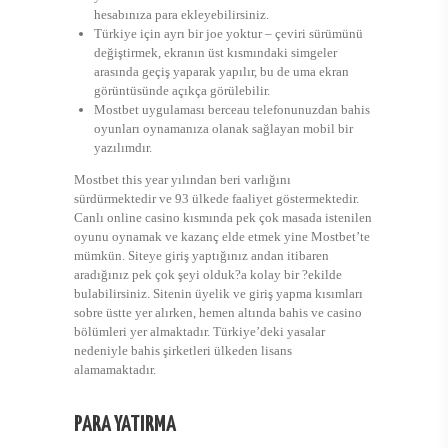
hesabınıza para ekleyebilirsiniz.
Türkiye için ayrı bir joe yoktur – çeviri sürümünü
değiştirmek, ekranın üst kısmındaki simgeler
arasında geçiş yaparak yapılır, bu de uma ekran
görüntüsünde açıkça görülebilir.
Mostbet uygulaması berceau telefonunuzdan bahis
oyunları oynamanıza olanak sağlayan mobil bir
yazılımdır.
Mostbet this year yılından beri varlığını
sürdürmektedir ve 93 ülkede faaliyet göstermektedir.
Canlı online casino kısmında pek çok masada istenilen
oyunu oynamak ve kazanç elde etmek yine Mostbet’te
mümkün. Siteye giriş yaptığınız andan itibaren
aradığınız pek çok şeyi olduk?a kolay bir ?ekilde
bulabilirsiniz. Sitenin üyelik ve giriş yapma kısımları
sobre üstte yer alırken, hemen altında bahis ve casino
bölümleri yer almaktadır. Türkiye’deki yasalar
nedeniyle bahis şirketleri ülkeden lisans
alamamaktadır.
PARA YATIRMA