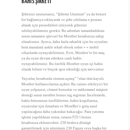
BAHIS ŞIRKETI
Şifrenizi unutursanız, “Şifremi Unuttum” ya da benzer
bir bağlantıya tıklayarak ve şifre sıfırlama e-postası
almak için prosedürleri izleyerek şifrenizi
sıfırlayabilmeniz gerekir. Bu adımları tamamladıktan
sonra tamamen işlevsel bir Mostbet hesabınıza sahip
olmalısınız. Ayrıca, daha fazla rahatlık için bu oyunları
hem masaüstü ankle rehab ebook sobre » « mobil
cihazlarda oynayabilirsiniz. Evet, Mostbet’te bir maç
ya da oyun devam ederken canlı bahis
oynayabilirsiniz. Bu özellik Mostbet oyun içi bahis
olarak bilinir ve birçok spor etkinliği için mevcuttur.
Yayınlar, hesabında oturum açmış” “olan tüm kayıtlı
Mostbet kullanıcılarına açıktır. Bu casino etkileyici bir
oyun yelpazesi, cömert bonuslar ve mükemmel müşteri
desteği sunar mostbet bonus ing registrar. İncelemede,
bahis bürosunun özelliklerine, bahis koşullarına,
oyuncular için fırsatlara ve MostBet’e giriş nasıl
yapılacağına daha yakından bakacağız. Para yatırma
işlemi yapıldıktan sonra, tutarın 5’i bonus
hesabınıza eklenecektir. 250 bedava dönüşü
garantilemek için minimum 230 Figura veya başka bir