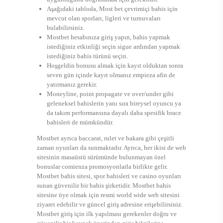
Aşağıdaki tabloda, Most bet çevrimiçi bahis için
mevcut olan sporları, ligleri ve turnuvaları
bulabilirsiniz.
Mostbet hesabınıza giriş yapın, bahis yapmak
istediğiniz etkinliği seçin sigue ardından yapmak
istediğiniz bahis türünü seçin.
Hoşgeldin bonusu almak için kayıt olduktan sonra
seven gün içinde kayıt olmanız empieza afin de
yatırmanız gerekir.
Moneyline, point propagate ve over/under gibi
geleneksel bahislerin yanı sıra bireysel oyuncu ya
da takım performansına dayalı daha spesifik brace
bahisleri de mümkündür.
Mostbet ayrıca baccarat, rulet ve bakara gibi çeşitli
zaman oyunları da sunmaktadır. Ayrıca, her ikisi de web
sitesinin masaüstü sürümünde bulunmayan özel
bonuslar comienza promosyonlarla birlikte gelir.
Mostbet bahis sitesi, spor bahisleri ve casino oyunları
sunan güvenilir bir bahis şirketidir. Mostbet bahis
sitesine üye olmak için resmi world wide web sitesini
ziyaret edebilir ve güncel giriş adresine erişebilirsiniz.
Mostbet giriş için ilk yapılması gerekenler doğru ve