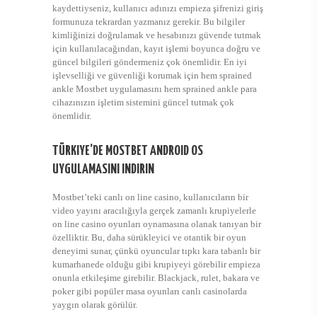
kaydettiyseniz, kullanıcı adınızı empieza şifrenizi giriş
formunuza tekrardan yazmanız gerekir. Bu bilgiler
kimliğinizi doğrulamak ve hesabınızı güvende tutmak
için kullanılacağından, kayıt işlemi boyunca doğru ve
güncel bilgileri göndermeniz çok önemlidir. En iyi
işlevselliği ve güvenliği korumak için hem sprained
ankle Mostbet uygulamasını hem sprained ankle para
cihazınızın işletim sistemini güncel tutmak çok
önemlidir.
TÜRKIYE’DE MOSTBET ANDROID OS
UYGULAMASINI INDIRIN
Mostbet’teki canlı on line casino, kullanıcıların bir
video yayını aracılığıyla gerçek zamanlı krupiyelerle
on line casino oyunları oynamasına olanak tanıyan bir
özelliktir. Bu, daha sürükleyici ve otantik bir oyun
deneyimi sunar, çünkü oyuncular tıpkı kara tabanlı bir
kumarhanede olduğu gibi krupiyeyi görebilir empieza
onunla etkileşime girebilir. Blackjack, rulet, bakara ve
poker gibi popüler masa oyunları canlı casinolarda
yaygın olarak görülür.