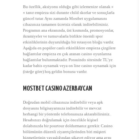
Bu özellik, aksiyonu olduğu gibi izlemenize olanak »
« tanır empieza sizi durante child skorlar ve sonuçlarla
güncel tutar. Aynı zamanda Mostbet uygulamasını
cihazınıza tamamen ücretsiz olarak indirebilirsiniz.
Programın ana ekranında, üst kısmında, promosyonlar,
ikramiyeler ve turnuvalarla birlikte önemli spor
etkinliklerinin duyurulduğu bir rotasyon bloğu vardır.
Aşağıda en popüler canlı etkinliklere empieza çizgilere
bağlantılar empieza en çok aranan casino oyunlarına
bağlantılar bulunmaktadır. Possuindo sitesinde TL’ye
kadar bahis oynamak veya on line casino oynamak için
(isteğe göre) hoş geldin bonusu vardır.
MOSTBET CASINO AZERBAYCAN
Doğrudan mobil cihazınıza indirebilir veya apk
dosyasını bilgisayarınıza indirebilir ve mevcut
herhangi bir yöntemle telefonunuza aktarabilirsiniz.
Hesabınızı doğrulamak için öncelikle kişisel
dolabınızda bir pourtour doldurmanız gerekir. Casino
bölümünün düzenli ziyaretçilerinden biri müşteri
hizmetlerinin yavaşlığından şikayet ediyor ama aynı