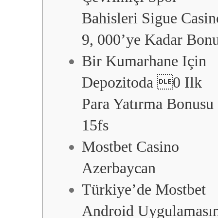
Bahisleri Sigue Casin
9, 000’ye Kadar Bon
Bir Kumarhane Için
Depozitoda 0 Ilk
Para Yatırma Bonusu
15fs
Mostbet Casino
Azerbaycan
Türkiye’de Mostbet
Android Uygulamasın