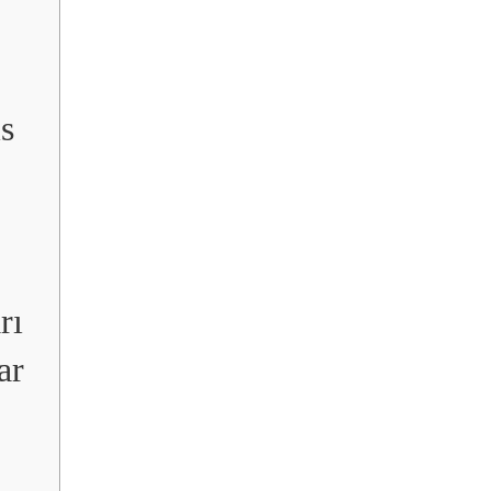
s
rı
ar