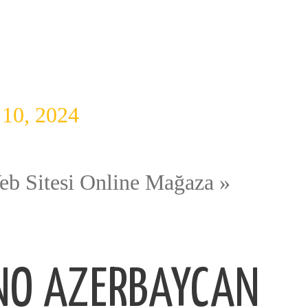
VIN
t 10, 2024
RÉSERVAT
b Sitesi Online Mağaza »
ION
GALERIE
NO AZERBAYCAN