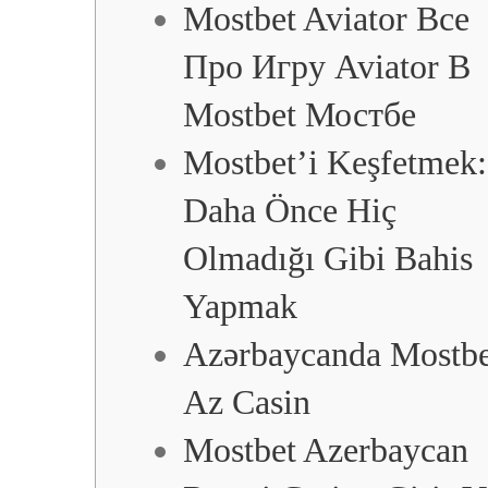
Mostbet Aviator Все
Про Игру Aviator В
Mostbet Мостбе
Mostbet’i Keşfetmek:
Daha Önce Hiç
Olmadığı Gibi Bahis
Yapmak
Azərbaycanda Mostbe
Az Casin
Mostbet Azerbaycan