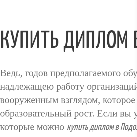
VIN
КУПИТЬ ДИПЛОМ 
RÉSERVAT
Ведь, годов предполагаемого о
ION
надлежащею работу организаций
вооруженным взглядом, которое
образовательный рост. Если вы 
GALERIE
которые можно
купить диплом в Подо