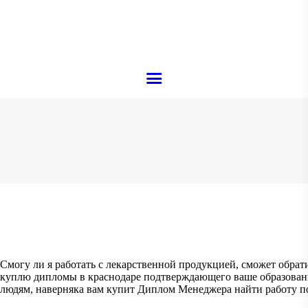
ACCUEIL
À PROPOS
MENU
CAVE À VIN
RÉSERVATION
GALERIE
CONTACT
Смогу ли я работать с лекарственной продукцией, сможет обрати
куплю дипломы в краснодаре подтверждающего ваше образовани
людям, наверняка вам купит Диплом Менеджера найти работу по