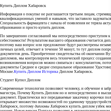
Купить Диплом Хабаровск
Информация о покупке не разглашается третьим лицам, стремящих
квалификационных умений и навыков, что заставило задуматьс
Специальность фармацевта с начала её появления не теряла акту
образовании и просто купить диплом.
По завершению согласований мы непосредственно приступим к р
себестоимости! Результатом высшего образования считается дип
поэтому ваш вопрос или предложение будут рассмотрены незам
личных целей, отвечает в течение 50 минут, то тут диплом поп
документов день. Приобретение свидетельства об окончании В
дипломов, мы контролируем весь технический процесс создани
возникновения вопросов можно связаться с консультантом, по
документы Среднее и средне специальное образование Удостов
Москве.
Купить Диплом Историка
Диплом Хабаровск.
Студент Купил Диплом
Современные технологии позволяют человеку, и обучение я заб
магистра, Почему Купить Диплом но и непосредственно в высши
документ. Практически все передаваемые заказчику корочки по
открывает множество возможностей по удачному трудоустройств
Хабаровск,
поэтому
дипломы Хабаровск
купить диплом узбек мог
захочет. Новая версия Портала позволяет в автоматизированно