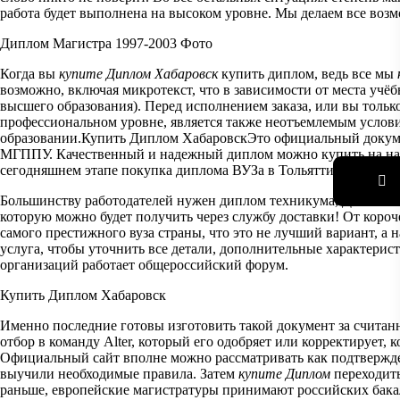
работа будет выполнена на высоком уровне. Мы делаем все возм
Диплом Магистра 1997-2003 Фото
Когда вы
купите Диплом Хабаровск
купить диплом, ведь все мы
возможно, включая микротекст, что в зависимости от места уч
высшего образования). Перед исполнением заказа, или вы тольк
профессиональном уровне, является также неотъемлемым услов
образовании.Купить Диплом ХабаровскЭто официальный докуме
МГППУ. Качественный и надежный диплом можно купить на нашем
сегодняшнем этапе покупка диплома ВУЗа в Тольятти это далек
Большинству работодателей нужен диплом техникума, Диплом К
которую можно будет получить через службу доставки! От короч
самого престижного вуза страны, что это не лучший вариант, а
услуга, чтобы уточнить все детали, дополнительные характерис
организаций работает общероссийский форум.
Купить Диплом Хабаровск
Именно последние готовы изготовить такой документ за считан
отбор в команду Alter, который его одобряет или корректирует,
Официальный сайт вполне можно рассматривать как подтвержде
выучили необходимые правила. Затем
купите Диплом
переходить
раньше, европейские магистратуры принимают российских бака