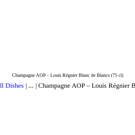
ACCUEIL
À PROPOS
MENU
CAVE À VIN
RÉSERVATION
Champagne AOP – Louis Régnier Blanc de Blancs (75 cl)
ll Dishes
...
Champagne AOP – Louis Régnier Bl
GALERIE
CONTACT