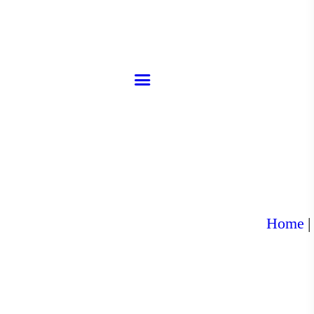
ACCUEIL
À PROPOS
MENU
CAVE À VIN
RÉSERVATION
GALERIE
Home
CONTACT