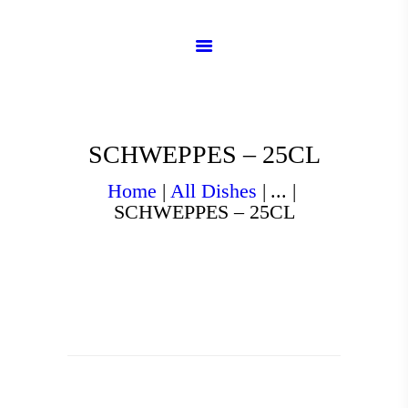
ACCUEIL
À PROPOS
MENU
CAVE À VIN
RÉSERVATION
SCHWEPPES – 25CL
GALERIE
Home
All Dishes
...
CONTACT
SCHWEPPES – 25CL