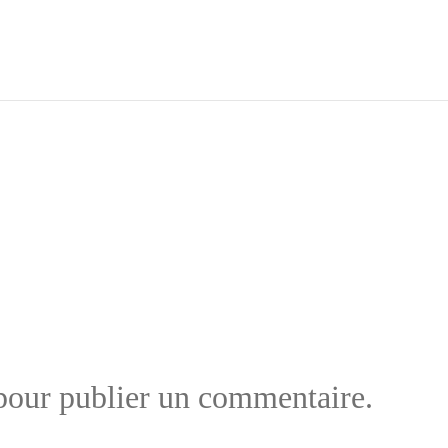
VIN
RÉSERVAT
ION
GALERIE
our publier un commentaire.