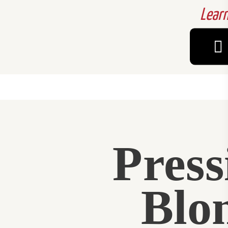
Lear
Press
Blo