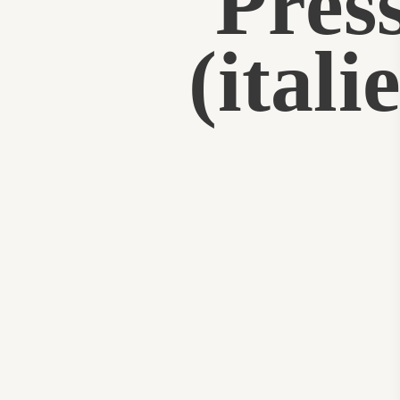
Pres
(ital