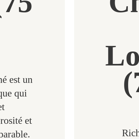
(75
C
CONTACT
Lo
(
é est un
que qui
et
rosité et
Rich
parable.