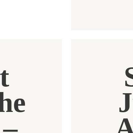
t
he
J
 –
A