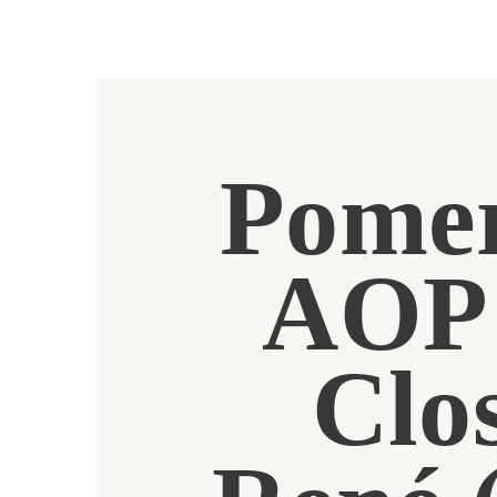
Pomer
AOP
Clo