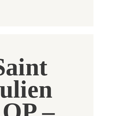
Saint
ulien
OP –