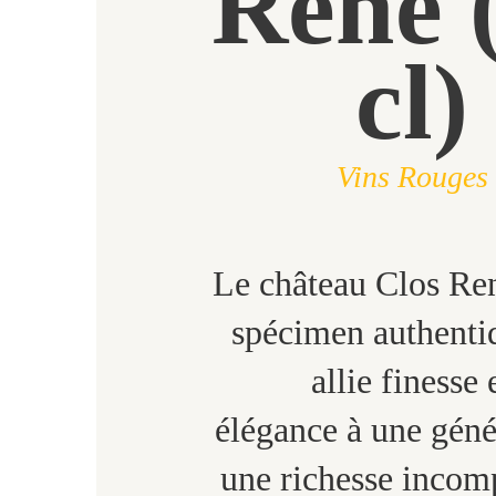
René 
cl)
Vins Rouges
Le château Clos Ren
spécimen authenti
allie finesse 
élégance à une géné
une richesse incom