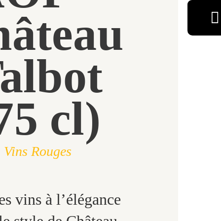
hâteau
albot
75 cl)
Vins Rouges
s vins à l’élégance
 le style de Château