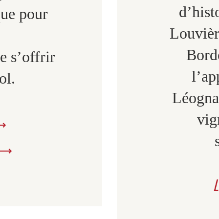
d’hist
que pour
Louvière
Bord
 s’offrir
l’ap
ol.
Léognan
vig
L