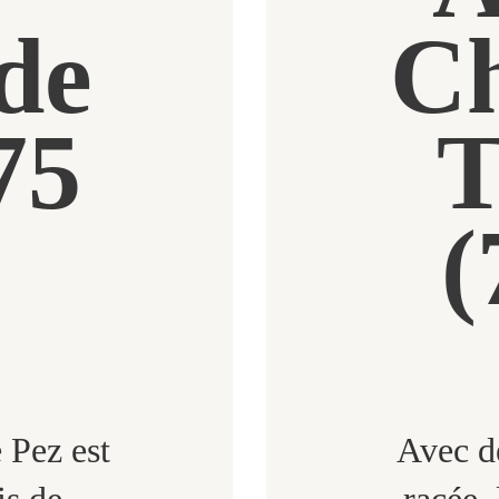
de
C
75
T
(
 Pez est
Avec de
is de
racée,