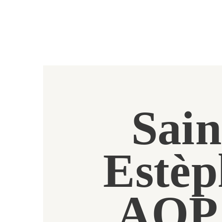
Sain
Estèp
AOP