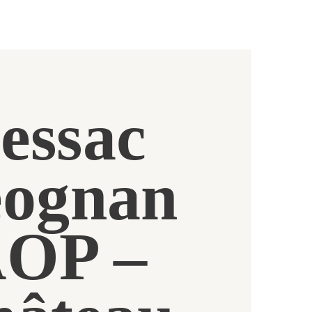
essac
ognan
OP –