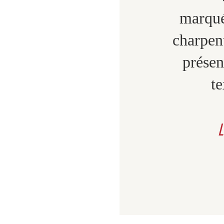
marqué
charpen
présen
te
L