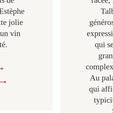
 Estèphe
Tal
te jolie
généros
 un vin
expressi
té.
qui s
gran
complexi
Au pala
qui aff
typici